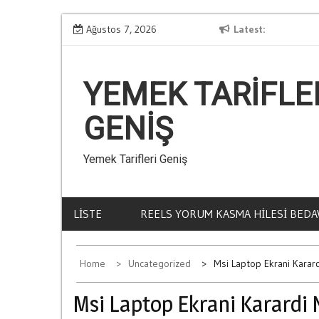
Skip
Kumar Ve Aile İci Krizler
Ağustos 7, 2026
Latest
to
content
YEMEK TARIFLE
GENIŞ
Yemek Tarifleri Geniş
LISTE
REELS YORUM KASMA HILESI BEDA
Home
Uncategorized
Msi Laptop Ekrani Karard
Msi Laptop Ekrani Karardi 