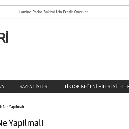
Lamine Parke Bakimi İcin Pratik Oneriler
Bahis Oy
RI
VA
SAYFA LISTESI
TIKTOK BEĞENI HILESI SITELER
i Ne Yapilmali
Ne Yapilmali