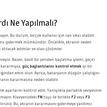
rdı Ne Yapılmalı?
ın. Bu durum, birçok kullanıcı için can sıkıcı olabilir.
runu gidermek mümkündür. Öncelikle, ekranın neden
 atılacak adımlar ve olası çözümler.
eyin. Bazen, basit bir yeniden başlatma işlemi, geçici
a kararmışsa,
güç bağlantılarını kontrol etmek
iyi bir
ığından emin olun. Ayrıca, bataryanın düzgün çalıştığını
ranın kararmasına neden olabilir.
k ayarlarını kontrol edin. Yanlışlıkla parlaklık seviyesinin
tmayın. Klavyenizdeki
FN
tuşu ile birlikte
F2
veya
F3
ilirsiniz. Bu, ekranın kararmasını gidermeye yardımcı