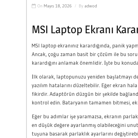
On
Mayıs 18, 2026
By
adwod
MSI Laptop Ekranı Kara
MSI laptop ekranınız karardığında, panik yapmay
Ancak, çoğu zaman basit bir çözüm ile bu so
karardığını anlamak önemlidir. İşte bu konuda
İlk olarak, laptopunuzu yeniden başlatmayı den
yazılım hatalarını düzeltebilir. Eğer ekran hal
fikirdir. Adaptörün düzgün bir şekilde bağland
kontrol edin. Bataryanın tamamen bitmesi, ek
Eğer bu adımlar işe yaramazsa, ekranın parlaklı
en düşük değere ayarlanmış olabileceğini unu
tuşuna basarak parlaklık ayarlarını değiştireb