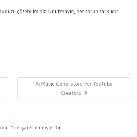
nuzu çözebilirsiniz. Unutmayın, her sorun farklıdır.
Next
Ai Music Generators For Youtube
Post:
Creators
anlar
*
ile işaretlenmişlerdir