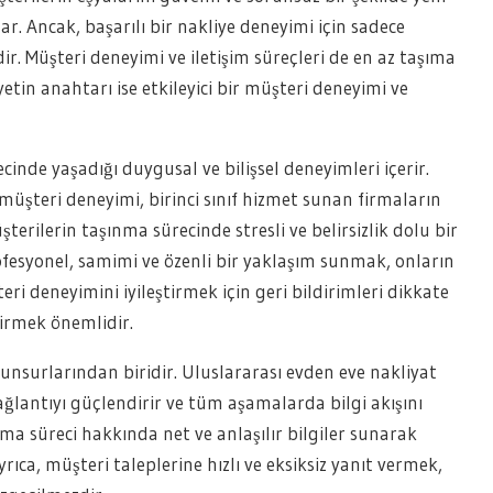
ar. Ancak, başarılı bir nakliye deneyimi için sadece
dir. Müşteri deneyimi ve iletişim süreçleri de en az taşıma
in anahtarı ise etkileyici bir müşteri deneyimi ve
inde yaşadığı duygusal ve bilişsel deneyimleri içerir.
müşteri deneyimi, birinci sınıf hizmet sunan firmaların
terilerin taşınma sürecinde stresli ve belirsizlik dolu bir
esyonel, samimi ve özenli bir yaklaşım sunmak, onların
ri deneyimini iyileştirmek için geri bildirimleri dikkate
tirmek önemlidir.
l unsurlarından biridir. Uluslararası evden eve nakliyat
bağlantıyı güçlendirir ve tüm aşamalarda bilgi akışını
şınma süreci hakkında net ve anlaşılır bilgiler sunarak
yrıca, müşteri taleplerine hızlı ve eksiksiz yanıt vermek,