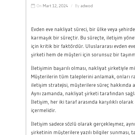
On
Mart 12, 2024
By
adwod
Evden eve nakliyat süreci, bir ülke veya şehird
karmaşık bir süreçtir. Bu süreçte, iletişim yön
için kritik bir faktördür. Uluslararası evden ev
şirketi hem de müşteri için sorunsuz bir taşınm
İletişimin başarılı olması, nakliyat şirketiyle m
Müşterilerin tüm taleplerini anlamak, onları r
iletişim stratejisi, müşterilere süreç hakkında ay
Aynı zamanda, nakliyat şirketi tarafından sağla
İletişim, her iki taraf arasında karşılıklı olara
içermelidir.
İletişim sadece sözlü olarak gerçekleşmez, ayn
şirketinin müşterilere yazılı bilgiler sunması,