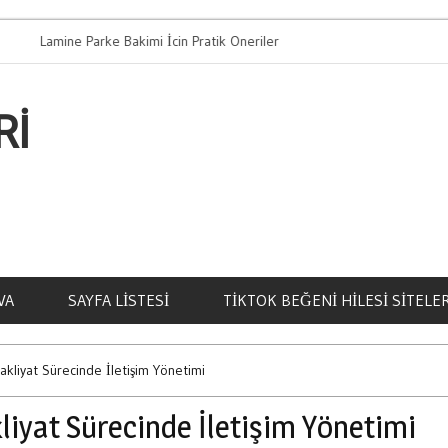
mine Parke Bakimi İcin Pratik Oneriler
Bahis Oynamani
RI
VA
SAYFA LISTESI
TIKTOK BEĞENI HILESI SITELER
akliyat Sürecinde İletişim Yönetimi
liyat Sürecinde İletişim Yönetimi