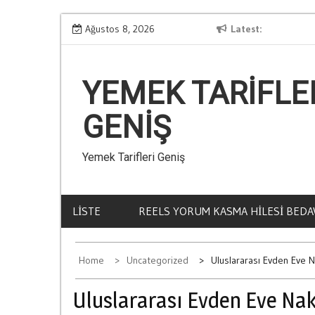
Skip
Kumar Ve Aile İci Krizler
Ağustos 8, 2026
Latest
La
to
content
YEMEK TARIFLE
GENIŞ
Yemek Tarifleri Geniş
LISTE
REELS YORUM KASMA HILESI BEDA
Home
Uncategorized
Uluslararası Evden Eve N
Uluslararası Evden Eve Nak