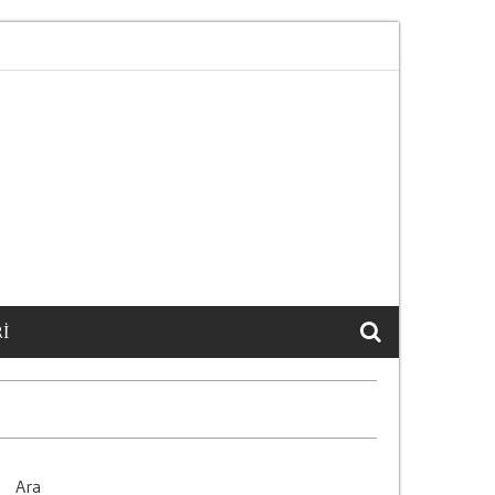
n Maddi Sonuclari
Arac Degerini Artirmanin 15 Et
I
Ara