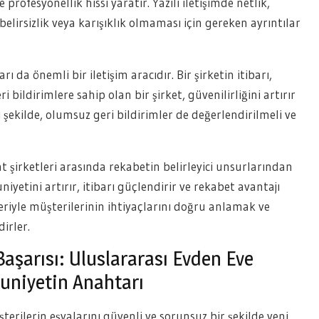
e profesyonellik hissi yaratır. Yazılı iletişimde netlik,
 belirsizlik veya karışıklık olmaması için gereken ayrıntılar
ı da önemli bir iletişim aracıdır. Bir şirketin itibarı,
bildirimlere sahip olan bir şirket, güvenilirliğini artırır
 şekilde, olumsuz geri bildirimler de değerlendirilmeli ve
at şirketleri arasında rekabetin belirleyici unsurlarından
uniyetini artırır, itibarı güçlendirir ve rekabet avantajı
rileriyle müşterilerinin ihtiyaçlarını doğru anlamak ve
irler.
aşarısı: Uluslararası Evden Eve
uniyetin Anahtarı
terilerin eşyalarını güvenli ve sorunsuz bir şekilde yeni