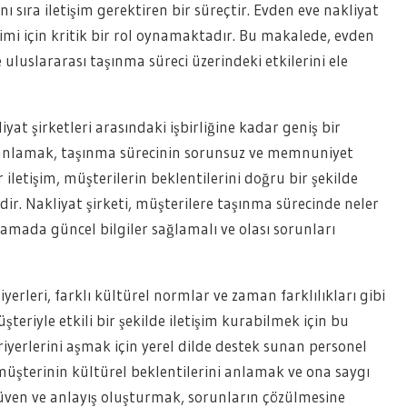
nı sıra iletişim gerektiren bir süreçtir. Evden eve nakliyat
yimi için kritik bir rol oynamaktadır. Bu makalede, evden
 uluslararası taşınma süreci üzerindeki etkilerini ele
iyat şirketleri arasındaki işbirliğine kadar geniş bir
nı anlamak, taşınma sürecinin sorunsuz ve memnuniyet
r iletişim, müşterilerin beklentilerini doğru bir şekilde
idir. Nakliyat şirketi, müşterilere taşınma sürecinde neler
aşamada güncel bilgiler sağlamalı ve olası sorunları
iyerleri, farklı kültürel normlar ve zaman farklılıkları gibi
üşteriyle etkili bir şekilde iletişim kurabilmek için bu
iyerlerini aşmak için yerel dilde destek sunan personel
 müşterinin kültürel beklentilerini anlamak ve ona saygı
üven ve anlayış oluşturmak, sorunların çözülmesine