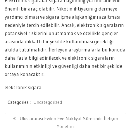
Elektronik sigaralar sigara bağımlılığıyla mücadelede
önemli bir araç olabilir. Nikotin ihtiyacını gidermeye
yardımcı olması ve sigara içme alışkanlığını azaltması
nedeniyle tercih edilebilir. Ancak, elektronik sigaraların
potansiyel risklerini unutmamak ve özellikle gençler
arasında dikkatli bir şekilde kullanılması gerektiği
akılda tutulmalıdır. İlerleyen araştırmalarla bu konuda
daha fazla bilgi edinilecek ve elektronik sigaraların
kullanımının etkinliği ve güvenliği daha net bir şekilde
ortaya konacaktır.
elektronik sigara
Categories :
Uncategorized
Yazı
gezinmesi
Previous
Uluslararası Evden Eve Nakliyat Sürecinde İletişim
Post:
Yönetimi