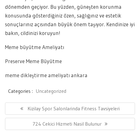
dönemden geçiyor. Bu yüzden, güneşten korunma
konusunda gösterdiğiniz özen, sağlığınız ve estetik
sonuçlarınız açısından büyük önem taşıyor. Kendinize iyi
bakın, cildinizi koruyun!
Meme büyütme Ameliyatı
Preserve Meme Büyütme
meme dikleştirme ameliyatı ankara
Categories :
Uncategorized
Yazı
gezinmesi
Previous
Kizilay Spor Salonlarinda Fitness Tavsiyeleri
Post:
Next
724 Cekici Hizmeti Nasil Bulunur
Post: