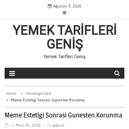
Skip
Ağustos 9, 2026
to
content
YEMEK TARIFLERI
GENIŞ
Yemek Tarifleri Geniş
Home
Uncategorized
Meme Estetigi Sonrasi Gunesten Korunma
Meme Estetigi Sonrasi Gunesten Korunma
On
Mart 30, 2026
By
adwod