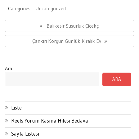
Categories :
Uncategorized
Yazı
gezinmesi
Previous
Balıkesir Susurluk Çiçekçi
Post:
Next
Çankırı Korgun Günlük Kiralık Ev
Post:
Ara
ARA
Liste
Reels Yorum Kasma Hilesi Bedava
Sayfa Listesi