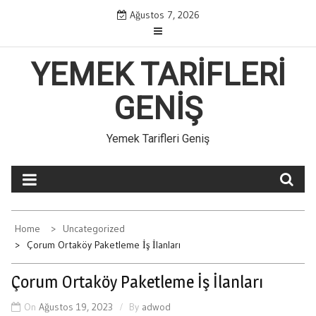
Skip
Ağustos 7, 2026
to
content
YEMEK TARIFLERI
GENIŞ
Yemek Tarifleri Geniş
Home
Uncategorized
Çorum Ortaköy Paketleme İş İlanları
Çorum Ortaköy Paketleme İş İlanları
On
Ağustos 19, 2023
By
adwod