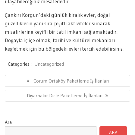
ulaşabileceğiniz mesafededir.
Çankırı Korgun’daki günlük kiralık evler, doğal
güzelliklerin yanı sıra çeşitli aktiviteler sunarak
misafirlerine keyifli bir tatil imkanı sağlamaktadır.
Doğayla iç içe olmak, tarihi ve kültürel mekanları
keşfetmek için bu bölgedeki evleri tercih edebilirsiniz.
Categories :
Uncategorized
Yazı
gezinmesi
Previous
Çorum Ortaköy Paketleme İş İlanları
Post:
Next
Diyarbakır Dicle Paketleme İş İlanları
Post:
Ara
ARA