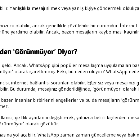
ir. Yanlışlıkla mesajı silmek veya yanlış kişiye göndermek oldukça y
ozucu olabilir, ancak genellikle çözülebilir bir durumdur. İnterne
e yardımcı olabilir. Ancak, bazen mesajların kaybolması kaçınılma
eden ‘Görünmüyor’ Diyor?
ne geldi. Ancak, WhatsApp gibi popüler mesajlaşma uygulamaları bazen
ünmüyor’ olarak işaretlenmiş. Peki, bu neden oluyor? WhatsApp ned
si, internet bağlantısı sorunları olabilir. Eğer siz veya mesajınızı gö
bilir. Bu durumda, mesajınız gönderildiğinde, ‘görünmüyor’ olarak iş
, bazen insanlar birbirlerini engellerler ve bu da mesajların ‘görünme
lmez.
lanıcı, gizlilik ayarlarını değiştirerek, yalnızca belirli kişilerden me
‘görünmüyor’ olarak gözükür.
sına yol açabilir. WhatsApp zaman zaman güncelleme veya bakım çal