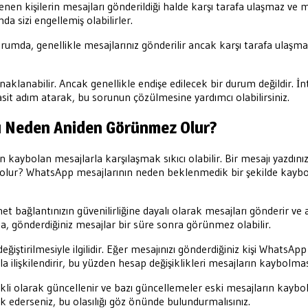
llenen kişilerin mesajları gönderildiği halde karşı tarafa ulaşmaz ve 
da sizi engellemiş olabilirler.
rumda, genellikle mesajlarınız gönderilir ancak karşı tarafa ulaşma
lanabilir. Ancak genellikle endişe edilecek bir durum değildir. İ
basit adım atarak, bu sorunun çözülmesine yardımcı olabilirsiniz.
ı Neden Aniden Görünmez Olur?
n kaybolan mesajlarla karşılaşmak sıkıcı olabilir. Bir mesajı yazdın
en olur? WhatsApp mesajlarının neden beklenmedik bir şekilde kay
net bağlantınızın güvenilirliğine dayalı olarak mesajları gönderir ve a
mda, gönderdiğiniz mesajlar bir süre sonra görünmez olabilir.
değiştirilmesiyle ilgilidir. Eğer mesajınızı gönderdiğiniz kişi WhatsA
la ilişkilendirir, bu yüzden hesap değişiklikleri mesajların kaybolmas
i olarak güncellenir ve bazı güncellemeler eski mesajların kaybol
 ederseniz, bu olasılığı göz önünde bulundurmalısınız.