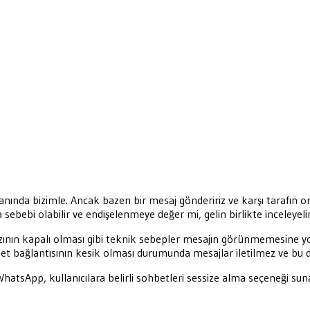
 anında bizimle. Ancak bazen bir mesaj göndeririz ve karşı tarafın o
bebi olabilir ve endişelenmeye değer mi, gelin birlikte inceleyeli
azının kapalı olması gibi teknik sebepler mesajın görünmemesine yol
ternet bağlantısının kesik olması durumunda mesajlar iletilmez ve bu
r. WhatsApp, kullanıcılara belirli sohbetleri sessize alma seçeneği