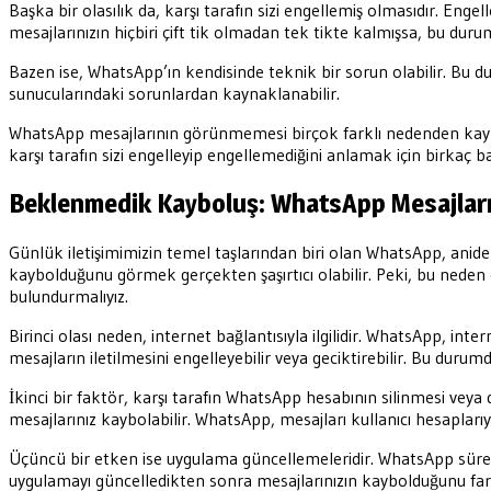
Başka bir olasılık da, karşı tarafın sizi engellemiş olmasıdır. Enge
mesajlarınızın hiçbiri çift tik olmadan tek tikte kalmışsa, bu durum
Bazen ise, WhatsApp’ın kendisinde teknik bir sorun olabilir. Bu du
sunucularındaki sorunlardan kaynaklanabilir.
WhatsApp mesajlarının görünmemesi birçok farklı nedenden kaynak
karşı tarafın sizi engelleyip engellemediğini anlamak için birkaç 
Beklenmedik Kayboluş: WhatsApp Mesajlar
Günlük iletişimimizin temel taşlarından biri olan WhatsApp, anide
kaybolduğunu görmek gerçekten şaşırtıcı olabilir. Peki, bu ned
bulundurmalıyız.
Birinci olası neden, internet bağlantısıyla ilgilidir. WhatsApp, inter
mesajların iletilmesini engelleyebilir veya geciktirebilir. Bu duru
İkinci bir faktör, karşı tarafın WhatsApp hesabının silinmesi veya 
mesajlarınız kaybolabilir. WhatsApp, mesajları kullanıcı hesaplarıy
Üçüncü bir etken ise uygulama güncellemeleridir. WhatsApp sürekl
uygulamayı güncelledikten sonra mesajlarınızın kaybolduğunu fark