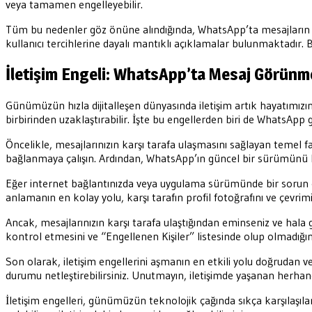
veya tamamen engelleyebilir.
Tüm bu nedenler göz önüne alındığında, WhatsApp’ta mesajların 
kullanıcı tercihlerine dayalı mantıklı açıklamalar bulunmaktadır.
İletişim Engeli: WhatsApp’ta Mesaj Görün
Günümüzün hızla dijitalleşen dünyasında iletişim artık hayatımızın ay
birbirinden uzaklaştırabilir. İşte bu engellerden biri de WhatsA
Öncelikle, mesajlarınızın karşı tarafa ulaşmasını sağlayan temel
bağlanmaya çalışın. Ardından, WhatsApp’ın güncel bir sürümünü ku
Eğer internet bağlantınızda veya uygulama sürümünde bir sorun ol
anlamanın en kolay yolu, karşı tarafın profil fotoğrafını ve çevrimi
Ancak, mesajlarınızın karşı tarafa ulaştığından eminseniz ve hala g
kontrol etmesini ve “Engellenen Kişiler” listesinde olup olmadığını
Son olarak, iletişim engellerini aşmanın en etkili yolu doğrudan v
durumu netleştirebilirsiniz. Unutmayın, iletişimde yaşanan herhangi 
İletişim engelleri, günümüzün teknolojik çağında sıkça karşılaşılan