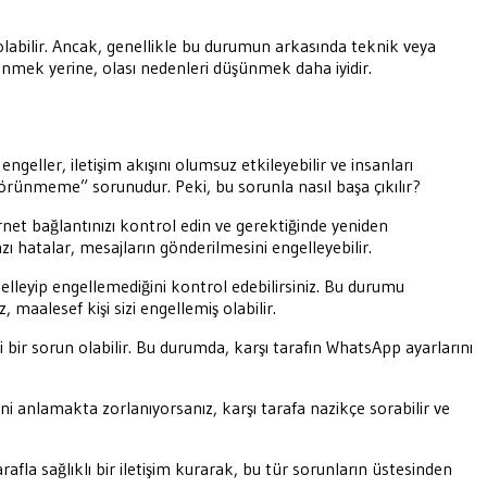
bilir. Ancak, genellikle bu durumun arkasında teknik veya
enmek yerine, olası nedenleri düşünmek daha iyidir.
ngeller, iletişim akışını olumsuz etkileyebilir ve insanları
görünmeme” sorunudur. Peki, bu sorunla nasıl başa çıkılır?
net bağlantınızı kontrol edin ve gerektiğinde yeniden
 hatalar, mesajların gönderilmesini engelleyebilir.
lleyip engellemediğini kontrol edebilirsiniz. Bu durumu
 maalesef kişi sizi engellemiş olabilir.
i bir sorun olabilir. Bu durumda, karşı tarafın WhatsApp ayarlarını
ni anlamakta zorlanıyorsanız, karşı tarafa nazikçe sorabilir ve
afla sağlıklı bir iletişim kurarak, bu tür sorunların üstesinden