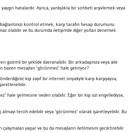
aygın hatalardır. Ayrıca, yanlışlıkla bir sohbeti arşivlemek veya
t bağlantınızı kontrol etmek, karşı tarafın hesap durumunu
z olabilir ve bu durumda iletişimde diğer yolları denemek
 gizemli bir şekilde davranabilir. Bir arkadaşınıza veya aile
en bazen mesajları ‘görünmez’ hale getiriyor?
nderdiğiniz kişi zayıf bir internet sinyaliyle karşı karşıyaysa,
aretlenebilir.
z’ hale gelmesine neden olabilir. Eğer bir kişi sizi engellediyse,
saj almayı tercih edebilir veya ‘görünmez’ olarak işaretleyebilir. Bu
ışmaları yapar ve bu da mesajların iletilmesini geciktirebilir