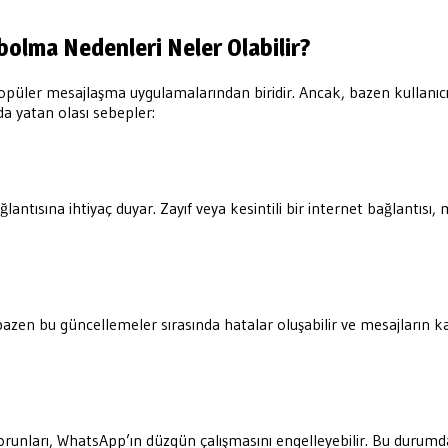
bolma Nedenleri Neler Olabilir?
ler mesajlaşma uygulamalarından biridir. Ancak, bazen kullanıcıla
da yatan olası sebepler:
ntısına ihtiyaç duyar. Zayıf veya kesintili bir internet bağlantısı, 
bazen bu güncellemeler sırasında hatalar oluşabilir ve mesajların
 sorunları, WhatsApp’ın düzgün çalışmasını engelleyebilir. Bu duru