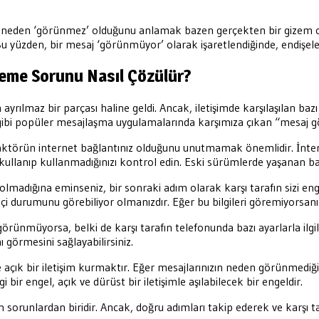
neden ‘görünmez’ olduğunu anlamak bazen gerçekten bir gizem ola
 Bu yüzden, bir mesaj ‘görünmüyor’ olarak işaretlendiğinde, endişel
meme Sorunu Nasıl Çözülür?
rılmaz bir parçası haline geldi. Ancak, iletişimde karşılaşılan bazı e
pp gibi popüler mesajlaşma uygulamalarında karşımıza çıkan “mesaj 
 faktörün internet bağlantınız olduğunu unutmamak önemlidir. İnter
llanıp kullanmadığınızı kontrol edin. Eski sürümlerde yaşanan bazı
madığına eminseniz, bir sonraki adım olarak karşı tarafın sizi enge
çi durumunu görebiliyor olmanızdır. Eğer bu bilgileri göremiyorsanız,
örünmüyorsa, belki de karşı tarafın telefonunda bazı ayarlarla ilgil
 görmesini sağlayabilirsiniz.
e açık bir iletişim kurmaktır. Eğer mesajlarınızın neden görünmediği
bir engel, açık ve dürüst bir iletişimle aşılabilecek bir engeldir.
 sorunlardan biridir. Ancak, doğru adımları takip ederek ve karşı tar