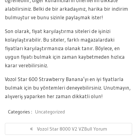
öğrenebilir, diğer kullanıcıların önerilerini dikkate
alabilirsiniz. Belki de bir arkadaşınız, harika bir indirim
bulmuştur ve bunu sizinle paylaşmak ister!
Son olarak, fiyat karşılaştırma siteleri de işinizi
kolaylaştırabilir. Bu siteler, farklı mağazalardaki
fiyatları karşılaştırmanıza olanak tanır. Böylece, en
uygun fiyatı bulmak için zaman kaybetmeden hızlıca
karar verebilirsiniz.
Vozol Star 600 Strawberry Banana’yı en iyi fiyatlarla
bulmak için bu yöntemleri deneyebilirsiniz. Unutmayın,
alışveriş yaparken her zaman dikkatli olun!
Categories :
Uncategorized
Yazı
gezinmesi
Previous
Vozol Star 8000 V2 VZBull Yorum
Post: