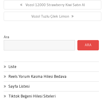
gezinmesi
Previous
Vozol 12000 Strawberry Kiwi Satın Al
Post:
Next
Vozol Tuzlu Çilek Limon
Post:
Ara
ARA
Liste
Reels Yorum Kasma Hilesi Bedava
Sayfa Listesi
Tiktok Beğeni Hilesi Siteleri