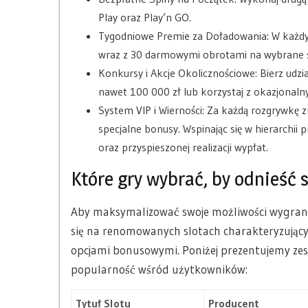
Play oraz Play’n GO.
Tygodniowe Premie za Doładowania: W każdy 
wraz z 30 darmowymi obrotami na wybrane s
Konkursy i Akcje Okolicznościowe: Bierz udz
nawet 100 000 zł lub korzystaj z okazjonaln
System VIP i Wierności: Za każdą rozgrywkę 
specjalne bonusy. Wspinając się w hierarchi
oraz przyspieszonej realizacji wypłat.
Które gry wybrać, by odnieść s
Aby maksymalizować swoje możliwości wygrane
się na renomowanych slotach charakteryzując
opcjami bonusowymi. Poniżej prezentujemy zest
popularność wśród użytkowników:
Tytuł Slotu
Producent