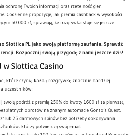
a ochronę Twoich informacji oraz rzetelność gier.
ne: Codzienne propozycje, jak premia cashback w wysokości
ym 50 000 zł, sprawiają, że rozgrywka staje się jeszcze
o Slottica PL jako swoją platformę zaufania. Sprawdź
encji. Rozpocznij swoją przygodę z nami jeszcze dziś!
w Slottica Casino
, które czynią każdą rozgrywkę znacznie bardziej
la uczestników:
ij swoją podróż z premią 250% do kwoty 1600 zł za pierwszą
bezpłatnych obrotów na znanym automacie Gonzo’s Quest.
50 zł lub 25 darmowych spinów bez potrzeby dokonywania
członków, którzy potwierdzą swój email.
 wpłatę i uzyskaj do 100 free spinów na automaty od Pragmatic