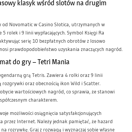
asowy klasyk wśród slotów na drugim
ów od Novomatic w Casino Slotica, utrzymanych w
 rolek i 9 linii wypłacających. Symbol Księgi Ra
 aktywując serię 10 bezpłatnych obrotów z losowo
osi prawdopodobieństwo uzyskania znaczących nagród.
mat do gry – Tetri Mania
endarną grą Tetris. Zawiera 4 rolki oraz 9 linii
 rozgrywki oraz obecnością ikon Wild i Scatter.
bycie wartościowych nagród, co sprawia, że stanowi
 współczesnym charakterem.
woje możliwości osiągnięcia satysfakcjonujących
 przez Internet. Należy jednak pamiętać, że hazard
na rozrywkę. Graj z rozwagą i wyznaczaj sobie własne