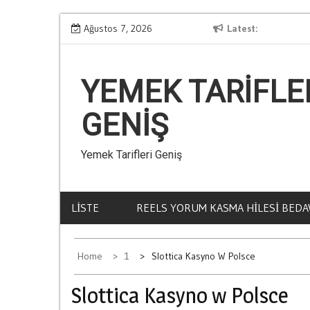
Skip
Kumar Ve Aile İci Krizler
Ağustos 7, 2026
Latest
La
to
content
YEMEK TARIFLE
GENIŞ
Yemek Tarifleri Geniş
LISTE
REELS YORUM KASMA HILESI BEDA
Home
1
Slottica Kasyno W Polsce
Slottica Kasyno w Polsce