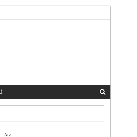
n Maddi Sonuclari
Arac Degerini Artirmanin 15 Et
I
Ara