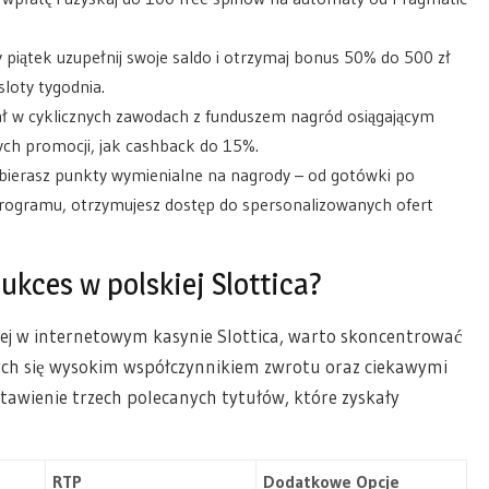
piątek uzupełnij swoje saldo i otrzymaj bonus 50% do 500 zł
loty tygodnia.
iał w cyklicznych zawodach z funduszem nagród osiągającym
ych promocji, jak cashback do 15%.
zbierasz punkty wymienialne na nagrody – od gotówki po
i programu, otrzymujesz dostęp do spersonalizowanych ofert
ukces w polskiej Slottica?
j w internetowym kasynie Slottica, warto skoncentrować
ych się wysokim współczynnikiem zwrotu oraz ciekawymi
awienie trzech polecanych tytułów, które zyskały
RTP
Dodatkowe Opcje