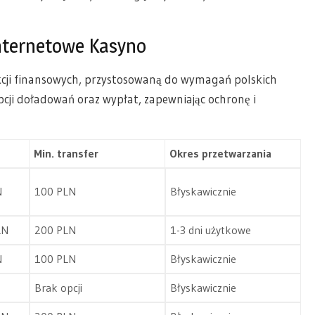
Internetowe Kasyno
cji finansowych, przystosowaną do wymagań polskich
ji doładowań oraz wypłat, zapewniając ochronę i
Min. transfer
Okres przetwarzania
N
100 PLN
Błyskawicznie
LN
200 PLN
1-3 dni użytkowe
N
100 PLN
Błyskawicznie
Brak opcji
Błyskawicznie