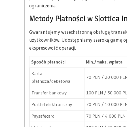
ograniczenia.
Metody Płatności w Slottica 
Gwarantujemy wszechstronną obsługę transak
użytkowników. Udostępniamy szeroką gamę opc
ekspresowość operacji.
Sposób płatności
Min./maks. wpłata
Karta
70 PLN / 20 000 PL
płatnicza/debetowa
Transfer bankowy
100 PLN / 50 000 P
Portfel elektroniczny
70 PLN / 10 000 PL
Paysafecard
70 PLN / 4 000 PLN