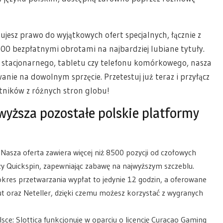
mujesz prawo do wyjątkowych ofert specjalnych, łącznie z
00 bezpłatnymi obrotami na najbardziej lubiane tytuły.
a stacjonarnego, tabletu czy telefonu komórkowego, nasza
e na dowolnym sprzęcie. Przetestuj już teraz i przyłącz
tników z różnych stron globu!
wyższa pozostałe polskie platformy
asza oferta zawiera więcej niż 8500 pozycji od czołowych
zy Quickspin, zapewniając zabawę na najwyższym szczeblu.
okres przetwarzania wypłat to jedynie 12 godzin, a oferowane
ut oraz Neteller, dzięki czemu możesz korzystać z wygranych
ce: Slottica funkcjonuje w oparciu o licencję Curacao Gaming