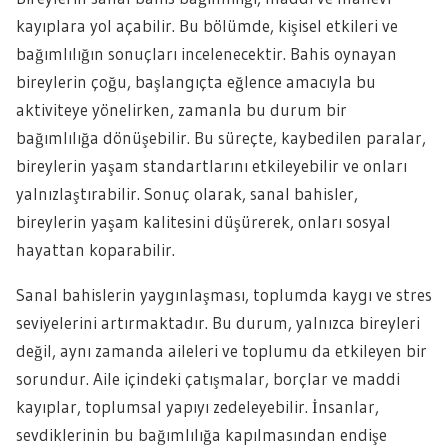
kayıplara yol açabilir. Bu bölümde, kişisel etkileri ve
bağımlılığın sonuçları incelenecektir. Bahis oynayan
bireylerin çoğu, başlangıçta eğlence amacıyla bu
aktiviteye yönelirken, zamanla bu durum bir
bağımlılığa dönüşebilir. Bu süreçte, kaybedilen paralar,
bireylerin yaşam standartlarını etkileyebilir ve onları
yalnızlaştırabilir. Sonuç olarak, sanal bahisler,
bireylerin yaşam kalitesini düşürerek, onları sosyal
hayattan koparabilir.
Sanal bahislerin yaygınlaşması, toplumda kaygı ve stres
seviyelerini artırmaktadır. Bu durum, yalnızca bireyleri
değil, aynı zamanda aileleri ve toplumu da etkileyen bir
sorundur. Aile içindeki çatışmalar, borçlar ve maddi
kayıplar, toplumsal yapıyı zedeleyebilir. İnsanlar,
sevdiklerinin bu bağımlılığa kapılmasından endişe