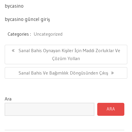
bycasino
bycasino güncel giriş
Categories :
Uncategorized
Yazı
gezinmesi
Previous
Sanal Bahis Oynayan Kişiler İçin Maddi Zorluklar Ve
Post:
Çözüm Yolları
Next
Sanal Bahis Ve Bağımlılık Döngüsünden Çıkış
Post:
Ara
ARA