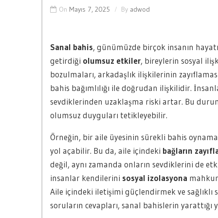
On
Mayıs 7, 2025
By
adwod
Sanal bahis
, günümüzde birçok insanın hayatı
getirdiği
olumsuz etkiler
, bireylerin sosyal iliş
bozulmaları, arkadaşlık ilişkilerinin zayıflama
bahis bağımlılığı ile doğrudan ilişkilidir. İns
sevdiklerinden uzaklaşma riski artar. Bu durum
olumsuz duyguları tetikleyebilir.
Örneğin, bir aile üyesinin sürekli bahis oynama
yol açabilir. Bu da, aile içindeki
bağların zayıf
değil, aynı zamanda onların sevdiklerini de et
insanlar kendilerini
sosyal izolasyona
mahkum h
Aile içindeki iletişimi güçlendirmek ve sağlıklı 
soruların cevapları, sanal bahislerin yarattığı