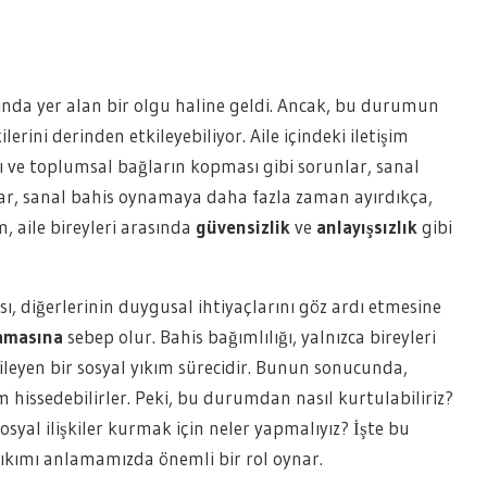
nda yer alan bir olgu haline geldi. Ancak, bu durumun
kilerini derinden etkileyebiliyor. Aile içindeki iletişim
sı ve toplumsal bağların kopması gibi sorunlar, sanal
anlar, sanal bahis oynamaya daha fazla zaman ayırdıkça,
, aile bireyleri arasında
güvensizlik
ve
anlayışsızlık
gibi
sı, diğerlerinin duygusal ihtiyaçlarını göz ardı etmesine
lamasına
sebep olur. Bahis bağımlılığı, yalnızca bireyleri
kileyen bir sosyal yıkım sürecidir. Bunun sonucunda,
issedebilirler. Peki, bu durumdan nasıl kurtulabiliriz?
sosyal ilişkiler kurmak için neler yapmalıyız? İşte bu
 yıkımı anlamamızda önemli bir rol oynar.