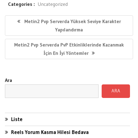
Categories :
Uncategorized
Yazı
gezinmesi
Previous
Metin2 Pvp Serverda Yüksek Seviye Karakter
Post:
Yapılandırma
Next
Metin2 Pvp Serverda PvP Etkinliklerinde Kazanmak
Post:
İçin En İyi Yöntemler
Ara
ARA
Liste
Reels Yorum Kasma Hilesi Bedava