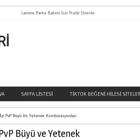
Lamine Parke Bakimi İcin Pratik Oneriler
Bahis Oy
RI
VA
SAYFA LISTESI
TIKTOK BEĞENI HILESI SITELER
İyi PvP Büyü Ve Yetenek Kombinasyonları
 PvP Büyü ve Yetenek