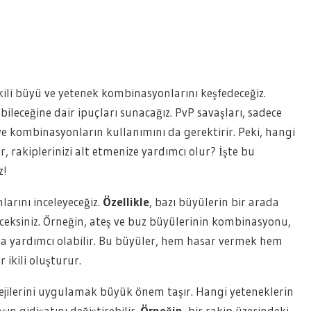
kili büyü ve yetenek kombinasyonlarını keşfedeceğiz.
ileceğine dair ipuçları sunacağız. PvP savaşları, sadece
e kombinasyonların kullanımını da gerektirir. Peki, hangi
, rakiplerinizi alt etmenize yardımcı olur? İşte bu
z!
arını inceleyeceğiz.
Özellikle
, bazı büyülerin bir arada
ceksiniz. Örneğin, ateş ve buz büyülerinin kombinasyonu,
za yardımcı olabilir. Bu büyüler, hem hasar vermek hem
ikili oluşturur.
tejilerini uygulamak büyük önem taşır. Hangi yeteneklerin
n gidişatını değiştirebilir.
Örneğin
, bir rakip üzerindeki