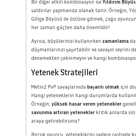
Bir diğer etkili kombinasyon ise
Yıldırım Büyü
saldırılar yapmanıza olanak tanır. Örneğin, Yı
Gölge Büyüsü ile üstüne gitmek, çoğu oyuncunu
her zaman güçten daha önemlidir!
Ayrıca, büyülerinizi kullanırken
zamanlama
da 
düşmanlarınızı şaşırtabilir ve savaşın seyrini d
denemekten çekinmeyin ve hangi kombinasyonl
Yetenek Stratejileri
Metin2 PvP savaşlarında
başarılı olmak
için do
Hangi yeteneklerin hangi durumlarda kullanılac
Örneğin,
yüksek hasar veren yetenekler
genell
savunma artıran yetenekler
kritik anlarda sizi 
araya getirebilirsiniz?
Birçok oyuncu, yeteneklerini sadece rastgele k