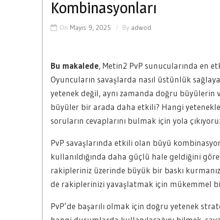
Kombinasyonları
On
Mayıs 9, 2025
By
adwod
Bu makalede
, Metin2 PvP sunucularında en et
Oyuncuların savaşlarda nasıl üstünlük sağlayab
yetenek değil, aynı zamanda doğru büyülerin v
büyüler bir arada daha etkili? Hangi yetenekler
soruların cevaplarını bulmak için yola çıkıyoru
PvP savaşlarında etkili olan büyü kombinasyonl
kullanıldığında daha güçlü hale geldiğini göre
rakipleriniz üzerinde büyük bir baskı kurmanı
de rakiplerinizi yavaşlatmak için mükemmel bir 
PvP’de başarılı olmak için doğru yetenek stra
hangi durumlarda kullanılacağını bilmek, savaşı