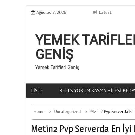
Skip
Kumar Ve Aile İci Krizler
Ağustos 7, 2026
Latest
to
content
YEMEK TARIFLE
GENIŞ
Yemek Tarifleri Geniş
LISTE
REELS YORUM KASMA HILESI BEDA
Home
Uncategorized
Metin2 Pvp Serverda En 
Metin2 Pvp Serverda En İyi