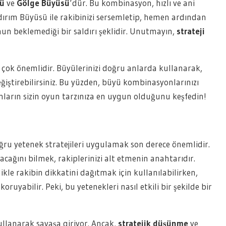
sü
ve
Gölge Büyüsü
‘dür. Bu kombinasyon, hızlı ve ani
ldırım Büyüsü ile rakibinizi sersemletip, hemen ardından
n beklemediği bir saldırı şeklidir. Unutmayın,
strateji
çok önemlidir. Büyülerinizi doğru anlarda kullanarak,
eğiştirebilirsiniz. Bu yüzden, büyü kombinasyonlarınızı
arın sizin oyun tarzınıza en uygun olduğunu keşfedin!
ğru yetenek stratejileri uygulamak son derece önemlidir.
ağını bilmek, rakiplerinizi alt etmenin anahtarıdır.
ikle rakibin dikkatini dağıtmak için kullanılabilirken,
koruyabilir. Peki, bu yetenekleri nasıl etkili bir şekilde bir
ullanarak savaşa giriyor. Ancak,
stratejik düşünme
ve