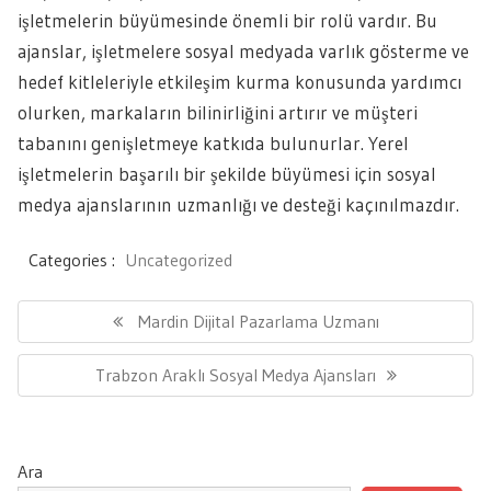
işletmelerin büyümesinde önemli bir rolü vardır. Bu
ajanslar, işletmelere sosyal medyada varlık gösterme ve
hedef kitleleriyle etkileşim kurma konusunda yardımcı
olurken, markaların bilinirliğini artırır ve müşteri
tabanını genişletmeye katkıda bulunurlar. Yerel
işletmelerin başarılı bir şekilde büyümesi için sosyal
medya ajanslarının uzmanlığı ve desteği kaçınılmazdır.
Categories :
Uncategorized
Yazı
gezinmesi
Previous
Mardin Dijital Pazarlama Uzmanı
Post:
Next
Trabzon Araklı Sosyal Medya Ajansları
Post:
Ara