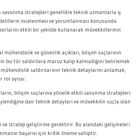
da savunma stratejileri genellikle teknik uzmanlarla iş
al delillerin incelenmesi ve yorumlanması konusunda
orlarını etkili bir şekilde kullanarak müvekkillerinin
al mühendislik ve güvenlik açıkları, bilişim suçlarının
nin bu tür saldırılara maruz kalıp kalmadığını belirlemek
l mühendislik saldırılarının teknik detaylarını anlamak,
r rol oynar.
ların, bilişim suçlarına yönelik etkili savunma stratejileri
l işlendiğine dair teknik detayları ve müvekkilin suçla olan
i ve strateji geliştirme gerektirir. Bu alandaki gelişmeleri
manın başarısı için kritik öneme sahiptir.