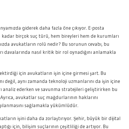
 dünyamızda giderek daha fazla öne çıkıyor. E-posta
ına kadar birçok suç türü, hem bireyleri hem de kurumları
ğınızda avukatların rolü nedir? Bu sorunun cevabı, bu
ı davalarında nasıl kritik bir rol oynadığını anlamakla
ektirdiği için avukatların işin içine girmesi şart. Bu
ı değil, aynı zamanda teknoloji uzmanlarını da işin içine
arı analiz ederken ve savunma stratejileri geliştirirken bu
Ayrıca, avukatlar suç mağdurlarının haklarını
rgılanmasını sağlamakla yükümlüdür.
tların işini daha da zorlaştırıyor. Şehir, büyük bir dijital
tığı için, bilişim suçlarının çeşitliliği de artıyor. Bu