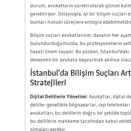
durum, avukatların sürekli olarak güncel kalm
gerektiriyor. Dolayısıyla, iyi bir bilişim suçlar
bunları hukuki süreçlere entegre edebilmelidir
Bilişim suçları avukatlarının, davanın her aşa
bulundurduğumuzda, bu profesyonellerin yetkin
hayati önem taşıyor. Bu yüzden, İstanbul'daki b
deneyimli bir avukata başvurmak akıllıca olaca
İstanbul’da Bilişim Suçları A
Stratejileri
Dijital Delillerin Yönetimi
: Avukatlar, dijital 
deliller genellikle bilgisayarlar, cep telefonlar
avukatları, bu delillerin doğru bir şekilde top
bu delillerin mahkeme tarafından kabul edilebil
olmaları gerekir.