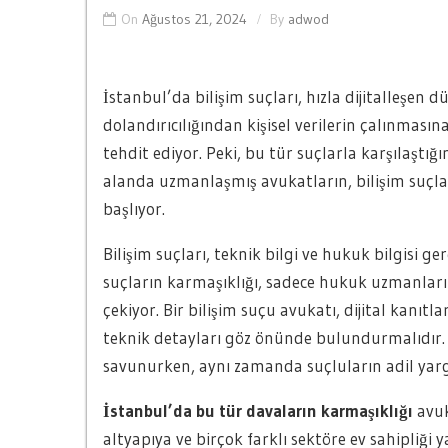
On
Ağustos 21, 2024
By
adwod
İstanbul’da bilişim suçları, hızla dijitalleşen
dolandırıcılığından kişisel verilerin çalınmas
tehdit ediyor. Peki, bu tür suçlarla karşılaştı
alanda uzmanlaşmış avukatların, bilişim suçlar
başlıyor.
Bilişim suçları, teknik bilgi ve hukuk bilgisi ger
suçların karmaşıklığı, sadece hukuk uzmanların
çekiyor. Bir bilişim suçu avukatı, dijital kanıtl
teknik detayları göz önünde bulundurmalıdır. 
savunurken, aynı zamanda suçluların adil ya
İstanbul’da bu tür davaların karmaşıklığı
avuka
altyapıya ve birçok farklı sektöre ev sahipliği yap