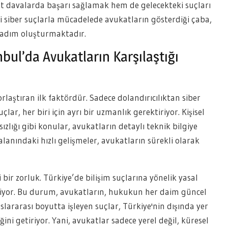
t davalarda başarı sağlamak hem de gelecekteki suçları
ki siber suçlarla mücadelede avukatların gösterdiği çaba,
r adım oluşturmaktadır.
nbul’da Avukatların Karşılaştığı
orlaştıran ilk faktördür. Sadece dolandırıcılıktan siber
lar, her biri için ayrı bir uzmanlık gerektiriyor. Kişisel
ırsızlığı gibi konular, avukatların detaylı teknik bilgiye
 alanındaki hızlı gelişmeler, avukatların sürekli olarak
 bir zorluk. Türkiye’de bilişim suçlarına yönelik yasal
biliyor. Bu durum, avukatların, hukukun her daim güncel
slararası boyutta işleyen suçlar, Türkiye'nin dışında yer
ini getiriyor. Yani, avukatlar sadece yerel değil, küresel