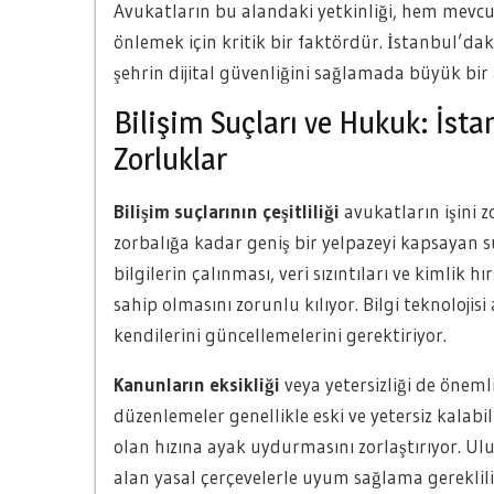
Avukatların bu alandaki yetkinliği, hem mevcu
önlemek için kritik bir faktördür. İstanbul’da
şehrin dijital güvenliğini sağlamada büyük bi
Bilişim Suçları ve Hukuk: İsta
Zorluklar
Bilişim suçlarının çeşitliliği
avukatların işini z
zorbalığa kadar geniş bir yelpazeyi kapsayan suç
bilgilerin çalınması, veri sızıntıları ve kimlik h
sahip olmasını zorunlu kılıyor. Bilgi teknolojisi
kendilerini güncellemelerini gerektiriyor.
Kanunların eksikliği
veya yetersizliği de önemli
düzenlemeler genellikle eski ve yetersiz kala
olan hızına ayak uydurmasını zorlaştırıyor. Ulu
alan yasal çerçevelerle uyum sağlama gerekliliğ