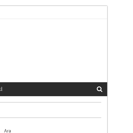
n Maddi Sonuclari
Arac Degerini Artirmanin 15 Et
I
Ara