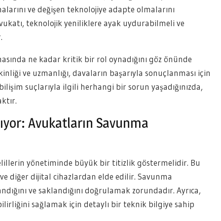
alarını ve değişen teknolojiye adapte olmalarını
ı avukatı, teknolojik yeniliklere ayak uydurabilmeli ve
.
masında ne kadar kritik bir rol oynadığını göz önünde
liği ve uzmanlığı, davaların başarıyla sonuçlanması için
ilişim suçlarıyla ilgili herhangi bir sorun yaşadığınızda,
ktır.
rtıyor: Avukatların Savunma
delillerin yönetiminde büyük bir titizlik göstermelidir. Bu
ı ve diğer dijital cihazlardan elde edilir. Savunma
landığını ve saklandığını doğrulamak zorundadır. Ayrıca,
irliğini sağlamak için detaylı bir teknik bilgiye sahip