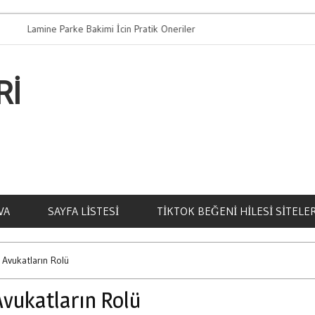
mine Parke Bakimi İcin Pratik Oneriler
Bahis Oynamani
RI
VA
SAYFA LISTESI
TIKTOK BEĞENI HILESI SITELER
ı Avukatların Rolü
Avukatların Rolü