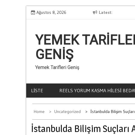
Skip
Kumar Ve Aile İci Krizler
Ağustos 8, 2026
Latest
La
to
content
YEMEK TARIFLE
GENIŞ
Yemek Tarifleri Geniş
LISTE
REELS YORUM KASMA HILESI BEDA
Home
Uncategorized
İstanbulda Bilişim Suçlar
İstanbulda Bilişim Suçları 