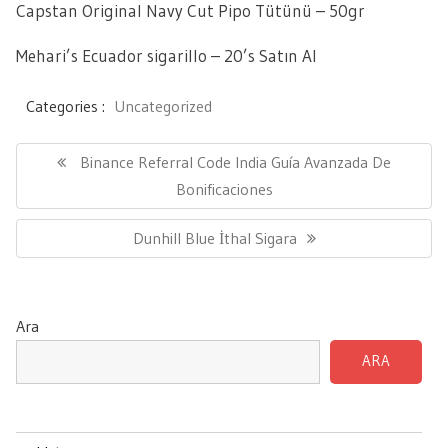
Capstan Original Navy Cut Pipo Tütünü – 50gr
Mehari’s Ecuador sigarillo – 20’s Satın Al
Categories :
Uncategorized
Yazı
gezinmesi
Previous
Binance Referral Code India Guía Avanzada De
Post:
Bonificaciones
Next
Dunhill Blue İthal Sigara
Post:
Ara
ARA