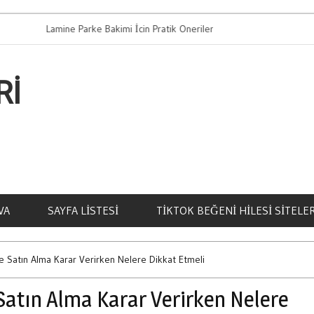
Lamine Parke Bakimi İcin Pratik Oneriler
Bahis Oyn
RI
VA
SAYFA LISTESI
TIKTOK BEĞENI HILESI SITELER
e Satın Alma Karar Verirken Nelere Dikkat Etmeli
Satın Alma Karar Verirken Nelere