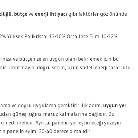
klüğü
,
bütçe
ve
enerji ihtiyacı
gibi faktörler göz önünde
22% Yüksek Polikristal 13-16% Orta İnce Film 10-12%
rınıza ve bütçenize en uygun olanı belirlemek için bu
idir. Unutmayın, doğru seçim, uzun vadeli enerji tasarrufu
nlama ve doğru uygulama gerektirir. İlk adım,
uygun yer
ğrudan güneş ışığına maruz kalmalarına bağlıdır. Bu
h edilmelidir. Ayrıca, panelin yerleştirileceği yüzeyin
için panelin eğimi 30-40 derece olmalıdır.