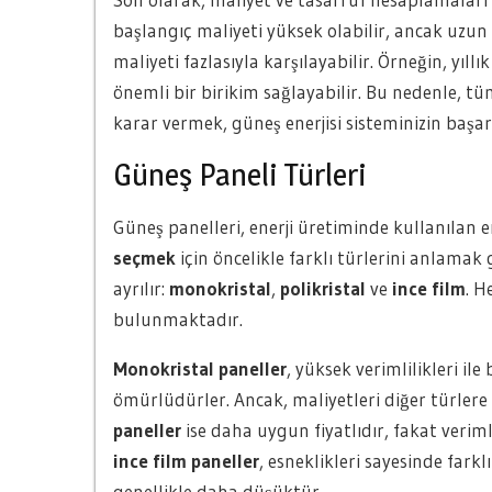
başlangıç maliyeti yüksek olabilir, ancak uzun
maliyeti fazlasıyla karşılayabilir. Örneğin, yıll
önemli bir birikim sağlayabilir. Bu nedenle, t
karar vermek, güneş enerjisi sisteminizin başarı
Güneş Paneli Türleri
Güneş panelleri, enerji üretiminde kullanılan e
seçmek
için öncelikle farklı türlerini anlamak
ayrılır:
monokristal
,
polikristal
ve
ince film
. H
bulunmaktadır.
Monokristal paneller
, yüksek verimlilikleri il
ömürlüdürler. Ancak, maliyetleri diğer türlere
paneller
ise daha uygun fiyatlıdır, fakat verim
ince film paneller
, esneklikleri sayesinde farkl
genellikle daha düşüktür.