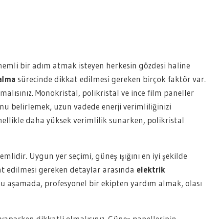
 önemli bir adım atmak isteyen herkesin gözdesi haline
alma
sürecinde dikkat edilmesi gereken birçok faktör var.
lısınız. Monokristal, polikristal ve ince film paneller
u belirlemek, uzun vadede enerji verimliliğinizi
nellikle daha yüksek verimlilik sunarken, polikristal
lidir. Uygun yer seçimi, güneş ışığını en iyi şekilde
kat edilmesi gereken detaylar arasında
elektrik
 Bu aşamada, profesyonel bir ekipten yardım almak, olası
yaparken dikkatli olmalısınız. Güneş panellerinin