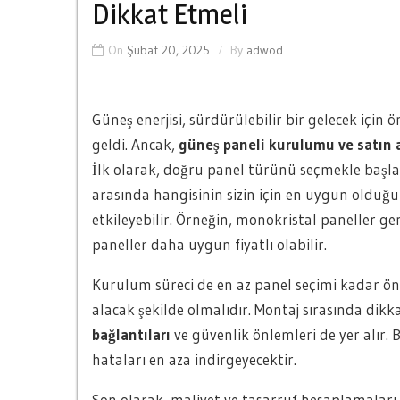
Dikkat Etmeli
On
Şubat 20, 2025
By
adwod
Güneş enerjisi, sürdürülebilir bir gelecek için
geldi. Ancak,
güneş paneli kurulumu ve satın 
İlk olarak, doğru panel türünü seçmekle başlama
arasında hangisinin sizin için en uygun olduğun
etkileyebilir. Örneğin, monokristal paneller ge
paneller daha uygun fiyatlı olabilir.
Kurulum süreci de en az panel seçimi kadar önem
alacak şekilde olmalıdır. Montaj sırasında dik
bağlantıları
ve güvenlik önlemleri de yer alır.
hataları en aza indirgeyecektir.
Son olarak, maliyet ve tasarruf hesaplamaları 