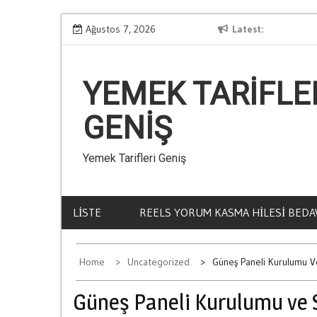
Skip
Kumar Ve Aile İci Krizler
Ağustos 7, 2026
Latest
to
content
YEMEK TARIFLE
GENIŞ
Yemek Tarifleri Geniş
LISTE
REELS YORUM KASMA HILESI BEDA
Home
Uncategorized
Güneş Paneli Kurulumu V
Güneş Paneli Kurulumu ve 