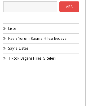
ARA
Liste
Reels Yorum Kasma Hilesi Bedava
Sayfa Listesi
Tiktok Beğeni Hilesi Siteleri