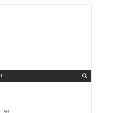
s Oynamanin Maddi Sonuclari
Arac Degerini Artir
I
Ara