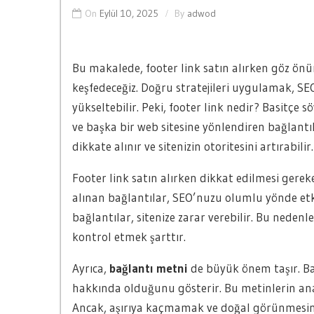
On
Eylül 10, 2025
By
adwod
Bu makalede, footer link satın alırken göz ön
keşfedeceğiz. Doğru stratejileri uygulamak, SE
yükseltebilir. Peki, footer link nedir? Basitçe 
ve başka bir web sitesine yönlendiren bağlantı
dikkate alınır ve sitenizin otoritesini artırabilir.
Footer link satın alırken dikkat edilmesi gere
alınan bağlantılar, SEO’nuzu olumlu yönde etki
bağlantılar, sitenize zarar verebilir. Bu nedenle
kontrol etmek şarttır.
Ayrıca,
bağlantı metni
de büyük önem taşır. Ba
hakkında olduğunu gösterir. Bu metinlerin anah
Ancak, aşırıya kaçmamak ve doğal görünmesin