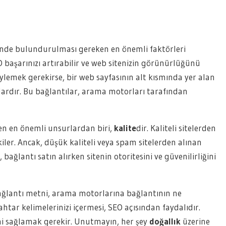
ünde bulundurulması gereken en önemli faktörleri
O başarınızı artırabilir ve web sitenizin görünürlüğünü
söylemek gerekirse, bir web sayfasının alt kısmında yer alan
lardır. Bu bağlantılar, arama motorları tarafından
ken en önemli unsurlardan biri,
kalite
dir. Kaliteli sitelerden
ler. Ancak, düşük kaliteli veya spam sitelerden alınan
, bağlantı satın alırken sitenin otoritesini ve güvenilirliğini
ğlantı metni, arama motorlarına bağlantının ne
tar kelimelerinizi içermesi, SEO açısından faydalıdır.
i sağlamak gerekir. Unutmayın, her şey
doğallık
üzerine