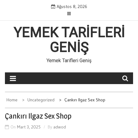
Skip
Ağustos 8, 2026
to
content
YEMEK TARIFLERI
GENIŞ
Yemek Tarifleri Geniş
Home
Uncategorized
Çankırı Ilgaz Sex Shop
Çankırı Ilgaz Sex Shop
On
Mart 3, 2025
By
adwod