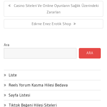
gezinmesi
Previous
Casino Siteleri Ve Online Oyunların Sağlık Üzerindeki
Post:
Zararları
Next
Edirne Enez Erotik Shop
Post:
Ara
ARA
Liste
Reels Yorum Kasma Hilesi Bedava
Sayfa Listesi
Tiktok Beğeni Hilesi Siteleri