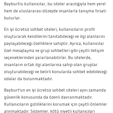
Bayburtlu kullanıcılar, bu siteler aracılığıyla hem yerel
hem de uluslararası düzeyde insanlarla tanışma fırsatı
bulurlar.
En iyi ücretsiz sohbet siteleri, kullanıcıların profil
oluşturarak kendilerini tanıtabileceği ve ilgi alanlarını
paylaşabileceği özelliklere sahiptir. Ayrıca, kullanıcılar
özel mesajlaşma ve grup sohbetleri gibi çeşitli iletişim
seçeneklerinden yararlanabilirler. Bu sitelerde,
insanların ortak ilgi alanlarına sahip olan gruplar
oluşturabileceği ve belirli konularda sohbet edebileceği
odalar da bulunmaktadır.
Bayburt'un en iyi ücretsiz sohbet siteleri aynı zamanda
güvenlik konusunda da özenli davranmaktadır.
Kullanıcıların gizliliklerini korumak için çeşitli önlemler
alınmaktadır. Sistemler, kötü niyetli kullanıcıları