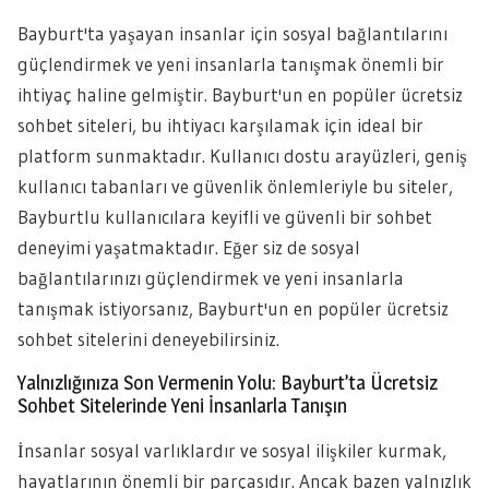
Bayburt'ta yaşayan insanlar için sosyal bağlantılarını
güçlendirmek ve yeni insanlarla tanışmak önemli bir
ihtiyaç haline gelmiştir. Bayburt'un en popüler ücretsiz
sohbet siteleri, bu ihtiyacı karşılamak için ideal bir
platform sunmaktadır. Kullanıcı dostu arayüzleri, geniş
kullanıcı tabanları ve güvenlik önlemleriyle bu siteler,
Bayburtlu kullanıcılara keyifli ve güvenli bir sohbet
deneyimi yaşatmaktadır. Eğer siz de sosyal
bağlantılarınızı güçlendirmek ve yeni insanlarla
tanışmak istiyorsanız, Bayburt'un en popüler ücretsiz
sohbet sitelerini deneyebilirsiniz.
Yalnızlığınıza Son Vermenin Yolu: Bayburt’ta Ücretsiz
Sohbet Sitelerinde Yeni İnsanlarla Tanışın
İnsanlar sosyal varlıklardır ve sosyal ilişkiler kurmak,
hayatlarının önemli bir parçasıdır. Ancak bazen yalnızlık