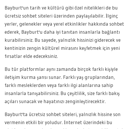
Bayburt'un tarih ve kültürü gibi özel nitelikleri de bu
ücretsiz sohbet siteleri üzerinden paylaşılabilir. İlginç
yerler, gelenekler veya yerel etkinlikler hakkında sohbet
ederek, Bayburt'u daha iyi tanıtan insanlarla bağlantı
kurabilirsiniz. Bu sayede, yalnızlık hissinizi giderecek ve
kentinizin zengin kültürel mirasını keşfetmek için yeni
fırsatlar elde edeceksiniz.
Bu tür platformlar aynı zamanda birçok farklı kişiyle
iletişim kurma şansı sunar. Farklı yaş gruplarından,
farklı mesleklerden veya farklı ilgi alanlarına sahip
insanlarla tanışabilirsiniz. Bu çeşitlilik, size farklı bakış
açıları sunacak ve hayatınızı zenginleştirecektir.
Bayburt'ta ücretsiz sohbet siteleri, yalnızlık hissine son
vermenin etkili bir yoludur. İnternet üzerindeki bu