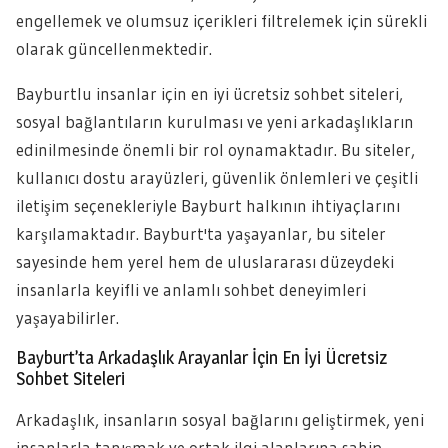
engellemek ve olumsuz içerikleri filtrelemek için sürekli
olarak güncellenmektedir.
Bayburtlu insanlar için en iyi ücretsiz sohbet siteleri,
sosyal bağlantıların kurulması ve yeni arkadaşlıkların
edinilmesinde önemli bir rol oynamaktadır. Bu siteler,
kullanıcı dostu arayüzleri, güvenlik önlemleri ve çeşitli
iletişim seçenekleriyle Bayburt halkının ihtiyaçlarını
karşılamaktadır. Bayburt'ta yaşayanlar, bu siteler
sayesinde hem yerel hem de uluslararası düzeydeki
insanlarla keyifli ve anlamlı sohbet deneyimleri
yaşayabilirler.
Bayburt’ta Arkadaşlık Arayanlar İçin En İyi Ücretsiz
Sohbet Siteleri
Arkadaşlık, insanların sosyal bağlarını geliştirmek, yeni
insanlarla tanışmak ve ortak ilgi alanlarına sahip