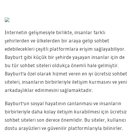
İnternetin gelişmesiyle birlikte, insanlar farklı
şehirlerden ve ülkelerden bir araya gelip sohbet
edebilecekleri çeşitli platformlara erişim sağlayabiliyor.
Bayburt gibi küçük bir şehirde yaşayan insanlar için de
bu tür sohbet siteleri oldukça önemli hale gelmiştir.
Bayburt'a özel olarak hizmet veren en iyi ücretsiz sohbet
siteleri, insanların birbirleriyle iletişim kurmasını ve yeni
arkadaşlıklar edinmesini sağlamaktadır.
Bayburt'un sosyal hayatının canlanması ve insanların
birbirleriyle daha kolay iletişim kurabilmesi için ücretsiz
sohbet siteleri son derece önemlidir. Bu siteler, kullanıcı
dostu arayüzleri ve güvenilir platformlarıyla bilinirler.