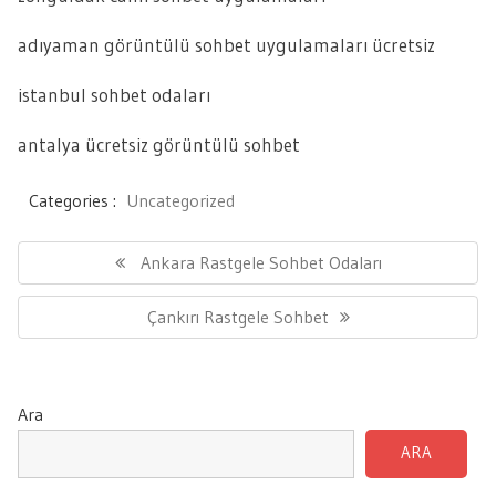
adıyaman görüntülü sohbet uygulamaları ücretsiz
istanbul sohbet odaları
antalya ücretsiz görüntülü sohbet
Categories :
Uncategorized
Yazı
gezinmesi
Previous
Ankara Rastgele Sohbet Odaları
Post:
Next
Çankırı Rastgele Sohbet
Post:
Ara
ARA