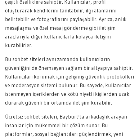
çeşitli özelliklere sahiptir. Kullanıcılar, profil
oluşturarak kendilerini tanıtabilir, ilgi alanlarını
belirtebilir ve fotoğraflarını paylaşabilir. Ayrıca, anlık
mesajlaşma ve özel mesaj gönderme gibi iletişim
araçlarıyla diğer kullanıcılarla kolayca iletişim
kurabilirler.
Bu sohbet siteleri aynı zamanda kullanıcıların
güvenliğini de önemseyen sağlam bir altyapıya sahiptir.
Kullanıcıları korumak için gelişmiş güvenlik protokolleri
ve moderasyon sistemi bulunur. Bu sayede, kullanıcılar
istenmeyen içeriklerden ve kötü niyetli kişilerden uzak
durarak güvenli bir ortamda iletişim kurabilir.
Ücretsiz sohbet siteleri, Bayburt'ta arkadaşlık arayan
insanlar için mükemmel bir çözüm sunar. Bu
platformlar, sosyal bağlantıları güçlendirmek, yeni