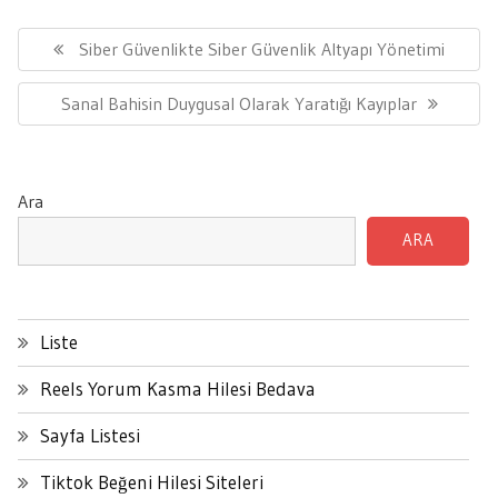
Yazı
gezinmesi
Previous
Siber Güvenlikte Siber Güvenlik Altyapı Yönetimi
Post:
Next
Sanal Bahisin Duygusal Olarak Yaratığı Kayıplar
Post:
Ara
ARA
Liste
Reels Yorum Kasma Hilesi Bedava
Sayfa Listesi
Tiktok Beğeni Hilesi Siteleri