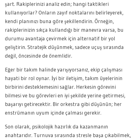
şart. Rakiplerinizi analiz edin; hangi taktikleri
kullanıyorlar? Onların zayıf noktalarını belirleyerek,
kendi planınızı buna göre şekillendirin. Örneğin,
rakiplerinizin sıkça kullandığı bir manevra varsa, bu
durumu avantaja çevirmek için alternatif bir yol
geliştirin. Stratejik düşünmek, sadece uçuş sırasında
değil, öncesinde de önemlidir.
Eğer bir takım halinde yarışıyorsanız, ekip çalışması
hayati bir rol oynar. İyi bir iletişim, takım üyelerinin
birbirini desteklemesini sağlar. Herkesin görevini
bilmesi ve bu görevleri en iyi şekilde yerine getirmesi,
başarıyı getirecektir. Bir orkestra gibi düşünün; her
enstrümanın uyum içinde çalması gerekir.
Son olarak, psikolojik hazırlık da kazanmanın
anahtarıdır. Turnuva sırasında stresle başa çıkabilmek,