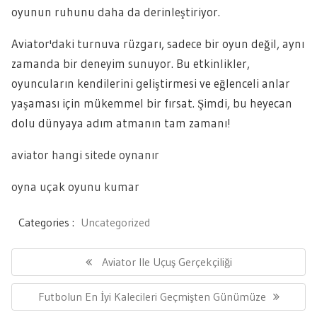
oyunun ruhunu daha da derinleştiriyor.
Aviator'daki turnuva rüzgarı, sadece bir oyun değil, aynı
zamanda bir deneyim sunuyor. Bu etkinlikler,
oyuncuların kendilerini geliştirmesi ve eğlenceli anlar
yaşaması için mükemmel bir fırsat. Şimdi, bu heyecan
dolu dünyaya adım atmanın tam zamanı!
aviator hangi sitede oynanır
oyna uçak oyunu kumar
Categories :
Uncategorized
Yazı
gezinmesi
Previous
Aviator Ile Uçuş Gerçekçiliği
Post:
Next
Futbolun En İyi Kalecileri Geçmişten Günümüze
Post: