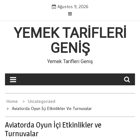
Skip
Ağustos 9, 2026
to
content
YEMEK TARIFLERI
GENIŞ
Yemek Tarifleri Geniş
Home
Uncategorized
Aviatorda Oyun İçi Etkinlikler Ve Turnuvalar
Aviatorda Oyun İçi Etkinlikler ve
Turnuvalar