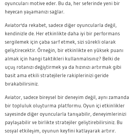
oyuncuları motive eder. Bu da, her seferinde yeni bir
heyecan yaşamanızı sağlar.
Aviator'da rekabet, sadece diğer oyuncularla değil,
kendinizle de. Her etkinlikte daha iyi bir performans
sergilemek için çaba sarf etmek, sizi sürekli olarak
geliştirecektir. Örneğin, bir etkinlikte en yüksek puanı
almak için hangi taktikleri kullanmalısınız? Belki de
uçuş rotanızı değiştirmek ya da hızınızı artırmak gibi
basit ama etkili stratejilerle rakiplerinizi geride
bırakabilirsiniz.
Aviator, sadece bireysel bir deneyim değil, aynı zamanda
bir topluluk oluşturma platformu. Oyun içi etkinlikler
sayesinde diğer oyuncularla tanışabilir, deneyimlerinizi
paylaşabilir ve birlikte stratejiler geliştirebilirsiniz. Bu
sosyal etkileşim, oyunun keyfini katlayarak artırır.