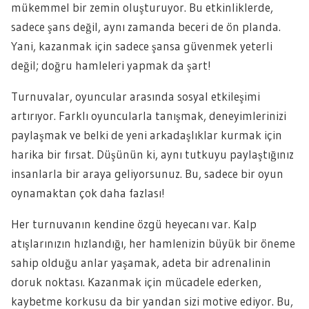
mükemmel bir zemin oluşturuyor. Bu etkinliklerde,
sadece şans değil, aynı zamanda beceri de ön planda.
Yani, kazanmak için sadece şansa güvenmek yeterli
değil; doğru hamleleri yapmak da şart!
Turnuvalar, oyuncular arasında sosyal etkileşimi
artırıyor. Farklı oyuncularla tanışmak, deneyimlerinizi
paylaşmak ve belki de yeni arkadaşlıklar kurmak için
harika bir fırsat. Düşünün ki, aynı tutkuyu paylaştığınız
insanlarla bir araya geliyorsunuz. Bu, sadece bir oyun
oynamaktan çok daha fazlası!
Her turnuvanın kendine özgü heyecanı var. Kalp
atışlarınızın hızlandığı, her hamlenizin büyük bir öneme
sahip olduğu anlar yaşamak, adeta bir adrenalinin
doruk noktası. Kazanmak için mücadele ederken,
kaybetme korkusu da bir yandan sizi motive ediyor. Bu,