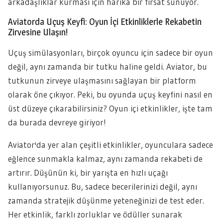
arkadaşlıklar kurması için harika bir fırsat sunuyor.
Aviatorda Uçuş Keyfi: Oyun İçi Etkinliklerle Rekabetin
Zirvesine Ulaşın!
Uçuş simülasyonları, birçok oyuncu için sadece bir oyun
değil, aynı zamanda bir tutku haline geldi. Aviator, bu
tutkunun zirveye ulaşmasını sağlayan bir platform
olarak öne çıkıyor. Peki, bu oyunda uçuş keyfini nasıl en
üst düzeye çıkarabilirsiniz? Oyun içi etkinlikler, işte tam
da burada devreye giriyor!
Aviator'da yer alan çeşitli etkinlikler, oyunculara sadece
eğlence sunmakla kalmaz, aynı zamanda rekabeti de
artırır. Düşünün ki, bir yarışta en hızlı uçağı
kullanıyorsunuz. Bu, sadece becerilerinizi değil, aynı
zamanda stratejik düşünme yeteneğinizi de test eder.
Her etkinlik, farklı zorluklar ve ödüller sunarak