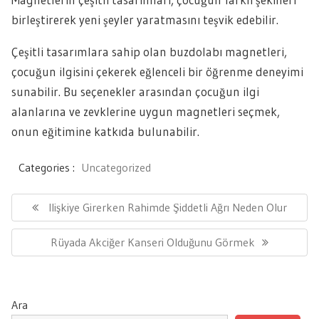
birleştirerek yeni şeyler yaratmasını teşvik edebilir.
Çeşitli tasarımlara sahip olan buzdolabı magnetleri,
çocuğun ilgisini çekerek eğlenceli bir öğrenme deneyimi
sunabilir. Bu seçenekler arasından çocuğun ilgi
alanlarına ve zevklerine uygun magnetleri seçmek,
onun eğitimine katkıda bulunabilir.
Categories :
Uncategorized
Yazı
gezinmesi
Previous
Ilişkiye Girerken Rahimde Şiddetli Ağrı Neden Olur
Post:
Next
Rüyada Akciğer Kanseri Olduğunu Görmek
Post:
Ara